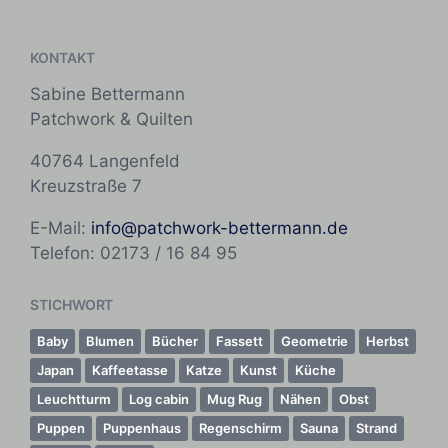
n
r
l
ö
i
f
KONTAKT
c
f
h
Sabine Bettermann
e
t
Patchwork & Quilten
n
i
t
n
40764 Langenfeld
l
i
Kreuzstraße 7
c
h
E-Mail:
info@patchwork-bettermann.de
t
Telefon: 02173 / 16 84 95
i
n
STICHWORT
Baby
Blumen
Bücher
Fassett
Geometrie
Herbst
Japan
Kaffeetasse
Katze
Kunst
Küche
Leuchtturm
Log cabin
Mug Rug
Nähen
Obst
Puppen
Puppenhaus
Regenschirm
Sauna
Strand