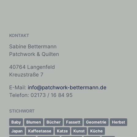
V
S
t
r
e
c
l
t
r
h
i
e
ö
l
c
r
f
a
h
f
g
t
KONTAKT
e
w
i
n
ö
Sabine Bettermann
n
t
r
Patchwork & Quilten
l
t
i
e
40764 Langenfeld
c
r
Kreuzstraße 7
h
t
E-Mail:
info@patchwork-bettermann.de
i
Telefon: 02173 / 16 84 95
n
STICHWORT
Baby
Blumen
Bücher
Fassett
Geometrie
Herbst
Japan
Kaffeetasse
Katze
Kunst
Küche