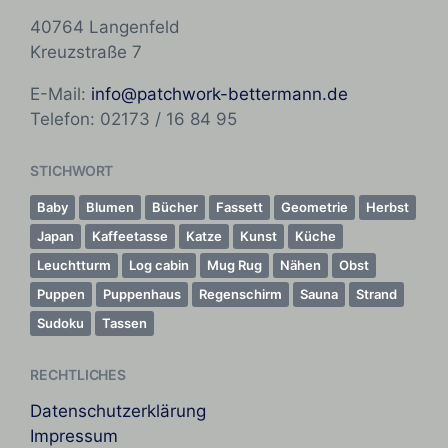
t
r
40764 Langenfeld
l
t
i
e
Kreuzstraße 7
c
r
h
E-Mail:
info@patchwork-bettermann.de
t
Telefon: 02173 / 16 84 95
i
n
STICHWORT
Baby
Blumen
Bücher
Fassett
Geometrie
Herbst
Japan
Kaffeetasse
Katze
Kunst
Küche
Leuchtturm
Log cabin
Mug Rug
Nähen
Obst
Puppen
Puppenhaus
Regenschirm
Sauna
Strand
Sudoku
Tassen
RECHTLICHES
Datenschutzerklärung
Impressum