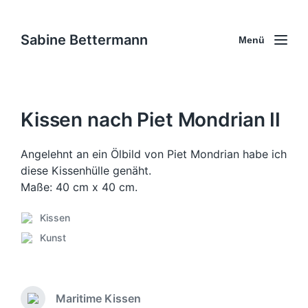
Sabine Bettermann
Menü
Kissen nach Piet Mondrian II
Angelehnt an ein Ölbild von Piet Mondrian habe ich
diese Kissenhülle genäht.
Maße: 40 cm x 40 cm.
Kissen
V
Kunst
e
S
r
c
ö
h
f
l
f
Maritime Kissen
a
V